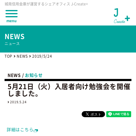
城南信用金庫が運営するシェアオフィス J-Create+
oggle
menu
enu
NEWS
ニュース
TOP
NEWS
2019/5/24
NEWS /
お知らせ
5月21日（火）入居者向け勉強会を開催
しました。
2019.5.24
詳細はこちら