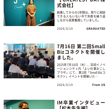
式会社】
創業してからの1年間は、周りに相談
できる人もいない中で失敗を繰り返
しながら孤軍奮闘していました。
2026/3/19
GRADUATED
7月16日 第二回Small
Bizコネクトを開催し
ました。
2025年7月16日（木）、羽田イノベ
ーションシティ内「よい仕事おこし
プラザ」にて、第2回「Small Bizコ
ネクト」イベントを開催いた…
2026/3/19
From US
IM卒業インタビュー
【松本先生編】