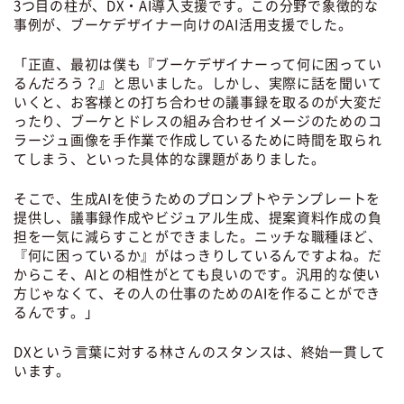
3つ目の柱が、DX・AI導入支援です。この分野で象徴的な
事例が、ブーケデザイナー向けのAI活用支援でした。
「正直、最初は僕も『ブーケデザイナーって何に困ってい
るんだろう？』と思いました。しかし、実際に話を聞いて
いくと、お客様との打ち合わせの議事録を取るのが大変だ
ったり、ブーケとドレスの組み合わせイメージのためのコ
ラージュ画像を手作業で作成しているために時間を取られ
てしまう、といった具体的な課題がありました。
そこで、生成AIを使うためのプロンプトやテンプレートを
提供し、議事録作成やビジュアル生成、提案資料作成の負
担を一気に減らすことができました。ニッチな職種ほど、
『何に困っているか』がはっきりしているんですよね。だ
からこそ、AIとの相性がとても良いのです。汎用的な使い
方じゃなくて、その人の仕事のためのAIを作ることができ
るんです。」
DXという言葉に対する林さんのスタンスは、終始一貫して
います。